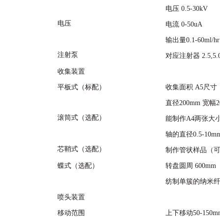
电压 0.5-30kV
电压
电流 0-50uA
输出量0.1-60ml/hr
注射泵
对应注射器 2.5,5.0,
收集装置
平板式（标配）
收集面积 A5尺寸
直径200mm 宽幅2
滚筒式（选配）
能制作A4两张大
轴的直径0.5-10
芯鞘式（选配）
制作管状样品（
蝶式（选配）
转盘圆周 600mm
纺制单簇的纳米
喷头装置
移动范围
上下移动50-150