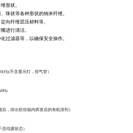
纤维形状。
面、珠状等各种形状的纳米纤维。
、定向纤维层压材料等。
喷嘴进行清洁。
净化过滤器等，以确保安全操作。
)x880(H)(不含显示灯，排气管）
60Hz
（过滤后，排出纺丝箱内挥发后的有机溶剂）
%(不含结露状态）