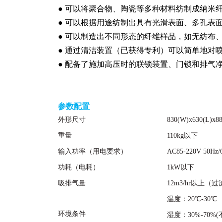
● 可以将聚合物、陶瓷等多种材料纺制成纳米
● 可以根据用途纺制出具有光滑表面、多孔表
● 可以制造出不同形态的纤维样品，如无纺布
● 通过清洁装置（已获得专利）可以简单地对
● 配备了施加高压时的联锁装置、门锁和排气
参数配置
外形尺寸
830(W)x630(L
重量
110kg以下
输入功率（用电要求）
AC85-220V 50Hz/
功耗（电耗）
1kW以下
吸排气量
12m3/hr以上
温度：20℃-30℃
环境条件
湿度：30%-70