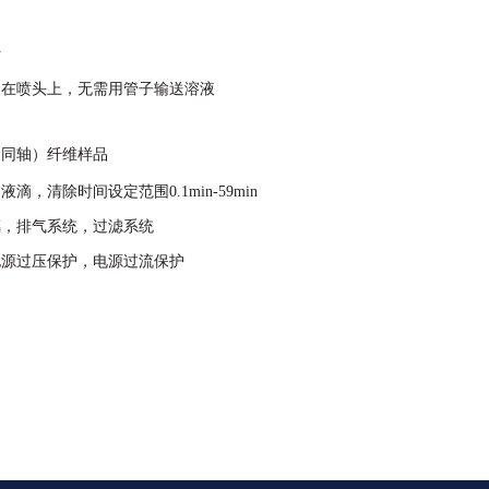
针
装在喷头上，无需用管子输送溶液
（同轴）纤维样品
滴，清除时间设定范围0.1min-59min
璃，排气系统，过滤系统
电源过压保护，电源过流保护