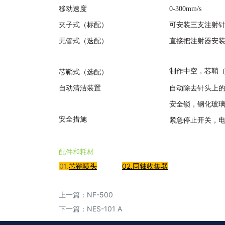
移动速度
0-300mm/s
夹子式（标配）
可安装三支注射
无管式（迭配）
直接把注射器安
制作中空，芯鞘
芯鞘式（选配）
自动清洁装置
自动除去针头上的液
安全锁，钢化玻
安全措施
紧急停止开关，
配件和耗材
01.
芯鞘喷头
02.同轴收集器
上一篇：
NF-500
下一篇：
NES-101 A