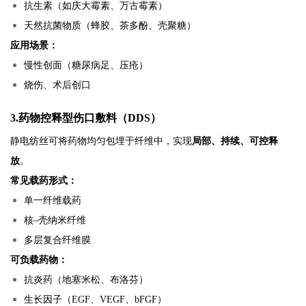
抗生素（如庆大霉素、万古霉素）
天然抗菌物质（蜂胶、茶多酚、壳聚糖）
应用场景：
慢性创面（糖尿病足、压疮）
烧伤、术后创口
3.药物控释型伤口敷料（DDS）
静电纺丝可将药物均匀包埋于纤维中，实现
局部、持续、可控释
放
。
常见载药形式：
单一纤维载药
核–壳纳米纤维
多层复合纤维膜
可负载药物：
抗炎药（地塞米松、布洛芬）
生长因子（EGF、VEGF、bFGF）