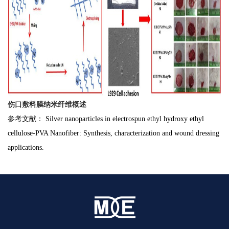
伤口敷料膜纳米纤维概述
参考文献： Silver nanoparticles in electrospun ethyl hydroxy ethyl
cellulose-PVA Nanofiber: Synthesis, characterization and wound dressing
applications.